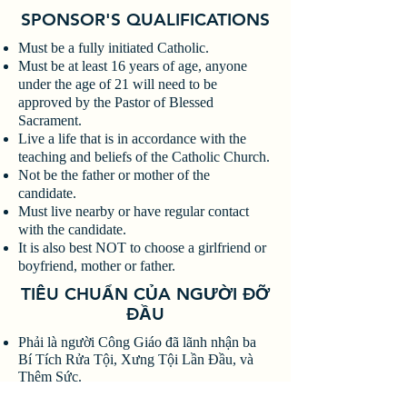
SPONSOR'S QUALIFICATIONS
Must be a fully initiated Catholic.​​
Must be at least 16 years of age, anyone
under the age of 21 will need to be
approved by the Pastor of Blessed
Sacrament.
Live a life that is in accordance with the
teaching and beliefs of the Catholic Church.
Not be the father or mother of the
candidate.
Must live nearby or have regular contact
with the candidate.
It is also best NOT to choose a girlfriend or
boyfriend, mother or father.
TIÊU CHUẨN CỦA NGƯỜI ĐỠ
ĐẦU
Phải là người Công Giáo đã lãnh nhận ba
Bí Tích Rửa Tội, Xưng Tội Lần Đầu, và
Thêm Sức.
Phải ít nhất 16 tuổi. Bất cứ ai dưới 21 tuổi